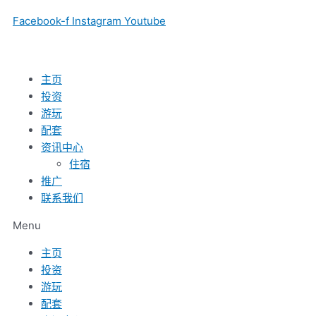
跳
马
印
旅
Facebook-f
Instagram
Youtube
至
鲁
尼
游
内
夫
副
部
容
·
总
长
阿
统
桑
主页
敏
支
迪
投资
副
持
亚
游玩
总
乐
加
配套
统
松
·
资讯中心
支
海
乌
住宿
持
角
诺
推广
乐
经
（Sandiaga
联系我们
松
济
Uno）
Menu
海
特
邀
角
区
请
主页
经
成
Jabodetabek
投资
济
为
人
游玩
特
国
到
配套
区
际
丹