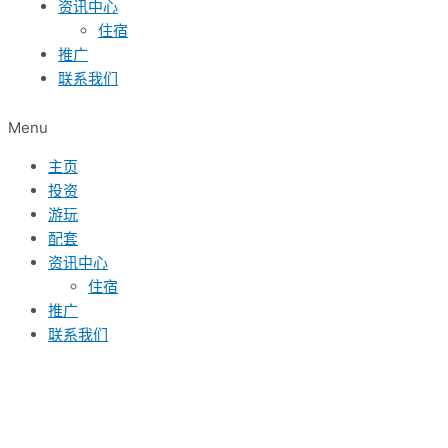
资讯中心
成
旅
绒
住宿
为
游，
莱
推广
国
乐
松
联系我们
际
松
（Tanjung
旅
海
Lesung）
Menu
游
角：
度
方
谢
假
主页
谢
投资
马
游玩
鲁
配套
夫
资讯中心
·
住宿
阿
推广
敏
联系我们
副
总
统