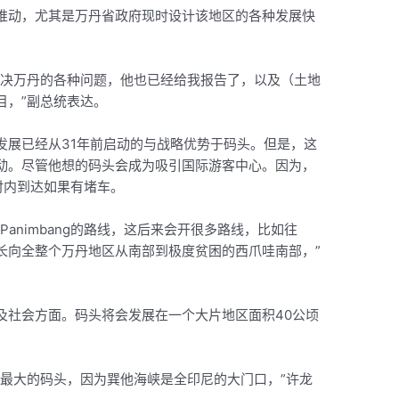
推动，尤其是万丹省政府现时设计该地区的各种发展快
解决万丹的各种问题，他也已经给我报告了，以及（土地
目，”副总统表达。
发展已经从31年前启动的与战略优势于码头。但是，这
动。尽管他想的码头会成为吸引国际游客中心。因为，
时内到达如果有堵车。
animbang的路线，这后来会开很多路线，比如往
经济增长向全整个万丹地区从南部到极度贫困的西爪哇南部，”
及社会方面。码头将会发展在一个大片地区面积40公顷
亚最大的码头，因为巽他海峡是全印尼的大门口，”许龙