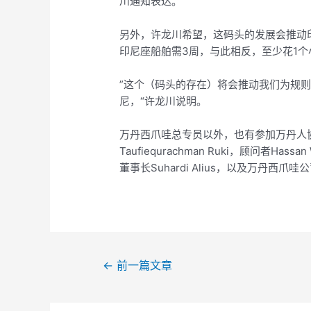
川通知表达。
另外，许龙川希望，这码头的发展会推动
印尼座船舶需3周，与此相反，至少花1
”这个（码头的存在）将会推动我们为规
尼，“许龙川说明。
万丹西爪哇总专员以外，也有参加万丹人协会（Pa
Taufiequrachman Ruki，顾问者Hassa
董事长Suhardi Alius，以及万丹西爪哇公司董
←
前一篇文章