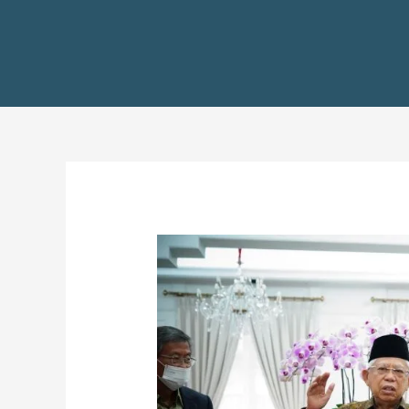
文
章
导
航