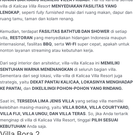
villa di
Kalicaa Villa Resort
MENYEDIAKAN FASILITAS YANG
LENGKAP
, seperti
fully furnished
mulai dari ruang makan, dapur dan
ruang tamu, taman dan kolam renang.
Kemudian, terdapat
FASILITAS BATHTUB DAN SHOWER
di setiap
villa,
RESTORAN
yang menyediakan hidangan Indonesia maupun
internasional, fasilitas
BBQ
, serta
WI-FI
super cepat, apakah untuk
nonton layanan streaming atau kebutuhan kerja.
Dari segi interior dan arsitektur, villa-villa Kalicaa ini
MEMILIKI
SENTUHAN WARNA MENENANGKAN
di seluruh bagian villa.
Sementara dari segi lokasi, villa-villa di Kalicaa Villa Resort juga
strategis, yaitu
DEKAT PANTAI KALICAA, LOKASINYA MENGHADAP
KE PANTAI,
dan
DIKELILINGI POHON-POHON YANG RINDANG.
Saat ini,
TERSEDIA LIMA JENIS VILLA
yang setiap villa memiliki
kelebihan masing-masing, yaitu
VILLA BORA, VILLA COURTYARD,
VILLA FIJI, VILLA UNGU, DAN VILLA TERAS
. So, jika Anda tertarik
menginap di villa di Kalicaa Villa Resort, tinggal
PILIH SESUAI
KEBUTUHAN
Anda saja.
Villa Bora 2