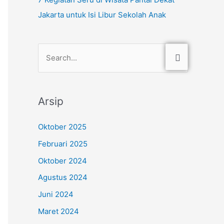
Jakarta untuk Isi Libur Sekolah Anak
C
a
r
Arsip
i
u
Oktober 2025
n
Februari 2025
t
Oktober 2024
u
Agustus 2024
k
Juni 2024
:
Maret 2024