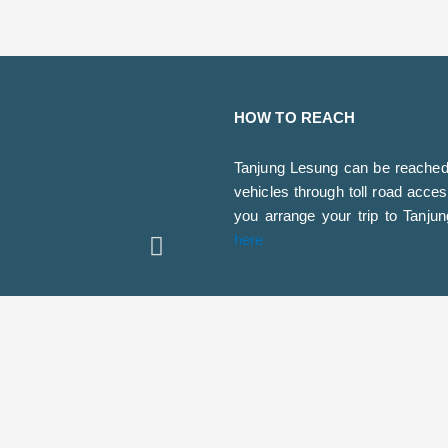
HOW TO REACH
Tanjung Lesung can be reached 
vehicles through toll road acce
you arrange your trip to Tanj
Next
here
CONTACT
Email :
promosi.tl@jababeka.co
Phone Number : +62
811963101