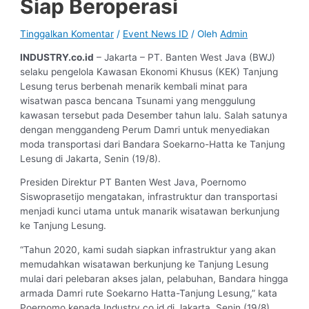
Siap Beroperasi
Tinggalkan Komentar
/
Event News ID
/ Oleh
Admin
INDUSTRY.co.id
– Jakarta – PT. Banten West Java (BWJ)
selaku pengelola Kawasan Ekonomi Khusus (KEK) Tanjung
Lesung terus berbenah menarik kembali minat para
wisatwan pasca bencana Tsunami yang menggulung
kawasan tersebut pada Desember tahun lalu. Salah satunya
dengan menggandeng Perum Damri untuk menyediakan
moda transportasi dari Bandara Soekarno-Hatta ke Tanjung
Lesung di Jakarta, Senin (19/8).
Presiden Direktur PT Banten West Java, Poernomo
Siswoprasetijo mengatakan, infrastruktur dan transportasi
menjadi kunci utama untuk manarik wisatawan berkunjung
ke Tanjung Lesung.
“Tahun 2020, kami sudah siapkan infrastruktur yang akan
memudahkan wisatawan berkunjung ke Tanjung Lesung
mulai dari pelebaran akses jalan, pelabuhan, Bandara hingga
armada Damri rute Soekarno Hatta-Tanjung Lesung,” kata
Poernomo kepada Industry.co.id di Jakarta, Senin (19/8).