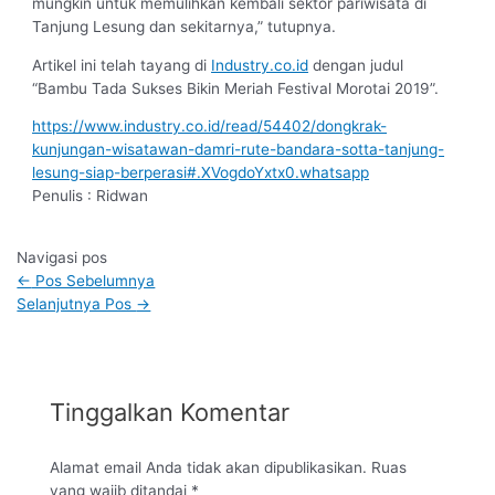
mungkin untuk memulihkan kembali sektor pariwisata di
Tanjung Lesung dan sekitarnya,” tutupnya.
Artikel ini telah tayang di
Industry.co.id
dengan judul
“Bambu Tada Sukses Bikin Meriah Festival Morotai 2019”.
https://www.industry.co.id/read/54402/dongkrak-
kunjungan-wisatawan-damri-rute-bandara-sotta-tanjung-
lesung-siap-berperasi#.XVogdoYxtx0.whatsapp
Penulis : Ridwan
Navigasi pos
←
Pos Sebelumnya
Selanjutnya Pos
→
Tinggalkan Komentar
Alamat email Anda tidak akan dipublikasikan.
Ruas
yang wajib ditandai
*