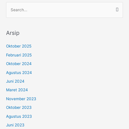
C
a
r
Arsip
i
u
Oktober 2025
n
Februari 2025
t
Oktober 2024
u
Agustus 2024
k
:
Juni 2024
Maret 2024
November 2023
Oktober 2023
Agustus 2023
Juni 2023