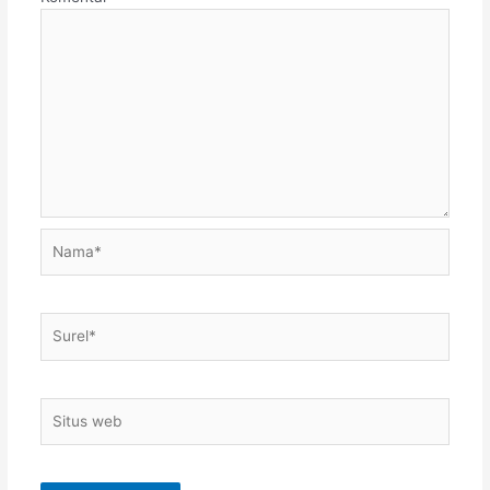
Nama*
Surel*
Situs
web