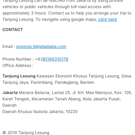
Tanjung Lesung can be reached from Jakarta by using private
vehicles or public vehicles through toll road access with
approximately 3 hours. Contact us to help you arrange your trip to
Tanjung Lesung. To navigate using google maps,
click here
CONTACT
Email :
promosi.tl@jababeka.com
Phone Number : +62
81196310179
Office Address :
Tanjung Lesung
Kawasan Ekonomi Khusus Tanjung Lesung, Desa
Tanjung Jaya, Panimbang, Pandeglang, Banten.
Jakarta
Menara Batavia, Lantai 25, Jl. KH. Mas Mansyur, Kav. 126,
Karet Tengsin, Kecamatan Tanah Abang, Kota Jakarta Pusat,
Daerah
Daerah Khusus Ibukota Jakarta, 10220
© 2019 Tanjung Lesung