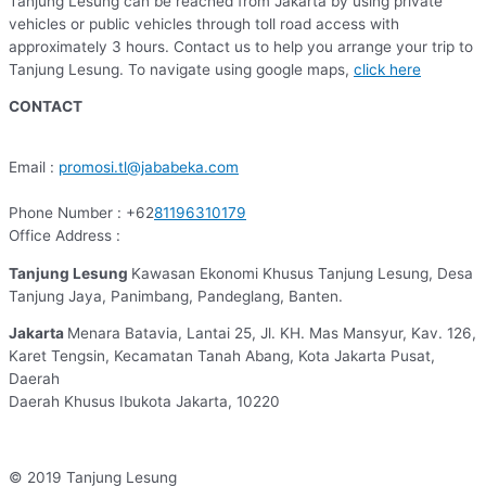
Tanjung Lesung can be reached from Jakarta by using private
vehicles or public vehicles through toll road access with
approximately 3 hours. Contact us to help you arrange your trip to
Tanjung Lesung. To navigate using google maps,
click here
CONTACT
Email :
promosi.tl@jababeka.com
Phone Number : +62
81196310179
Office Address :
Tanjung Lesung
Kawasan Ekonomi Khusus Tanjung Lesung, Desa
Tanjung Jaya, Panimbang, Pandeglang, Banten.
Jakarta
Menara Batavia, Lantai 25, Jl. KH. Mas Mansyur, Kav. 126,
Karet Tengsin, Kecamatan Tanah Abang, Kota Jakarta Pusat,
Daerah
Daerah Khusus Ibukota Jakarta, 10220
© 2019 Tanjung Lesung