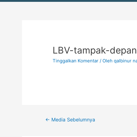
Navigasi
pos
LBV-tampak-depa
Tinggalkan Komentar
/ Oleh
qalbinur 
←
Media Sebelumnya