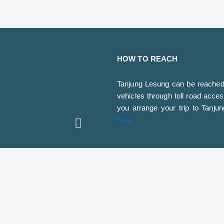
HOW TO REACH
Tanjung Lesung can be reached 
vehicles through toll road acce
you arrange your trip to Tanj
Next
here
CONTACT
Email :
promosi.tl@jababeka.co
Phone Number : +62
811963101