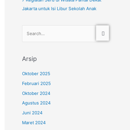
Jakarta untuk Isi Libur Sekolah Anak
C
a
r
Arsip
i
u
Oktober 2025
n
Februari 2025
t
Oktober 2024
u
Agustus 2024
k
Juni 2024
:
Maret 2024