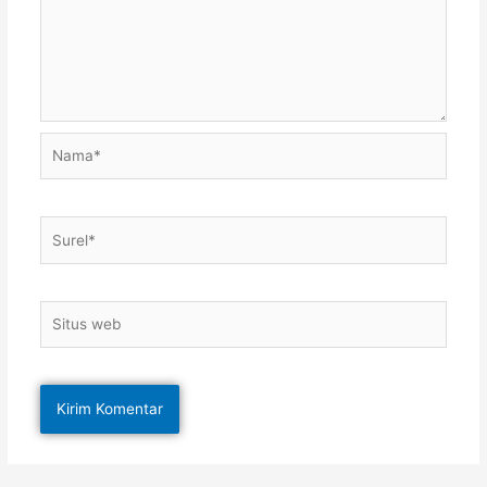
Nama*
Surel*
Situs
web