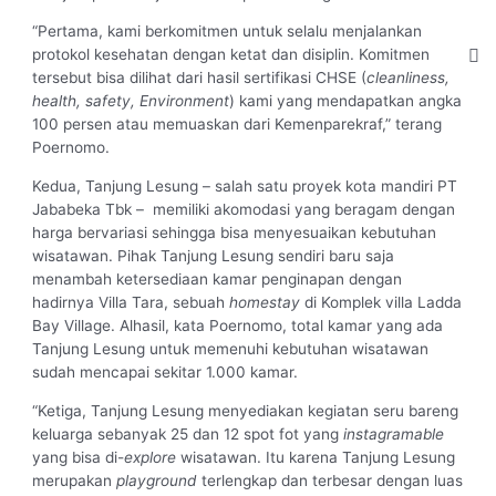
“Pertama, kami berkomitmen untuk selalu menjalankan
protokol kesehatan dengan ketat dan disiplin. Komitmen
tersebut bisa dilihat dari hasil sertifikasi CHSE (
cleanliness,
health, safety, Environment
) kami yang mendapatkan angka
100 persen atau memuaskan dari Kemenparekraf,” terang
Poernomo.
Kedua, Tanjung Lesung – salah satu proyek kota mandiri PT
Jababeka Tbk – memiliki akomodasi yang beragam dengan
harga bervariasi sehingga bisa menyesuaikan kebutuhan
wisatawan. Pihak Tanjung Lesung sendiri baru saja
menambah ketersediaan kamar penginapan dengan
hadirnya Villa Tara, sebuah
homestay
di Komplek villa Ladda
Bay Village. Alhasil, kata Poernomo, total kamar yang ada
Tanjung Lesung untuk memenuhi kebutuhan wisatawan
sudah mencapai sekitar 1.000 kamar.
“Ketiga, Tanjung Lesung menyediakan kegiatan seru bareng
keluarga sebanyak 25 dan 12 spot fot yang
instagramable
yang bisa di-
explore
wisatawan. Itu karena Tanjung Lesung
merupakan
playground
terlengkap dan terbesar dengan luas