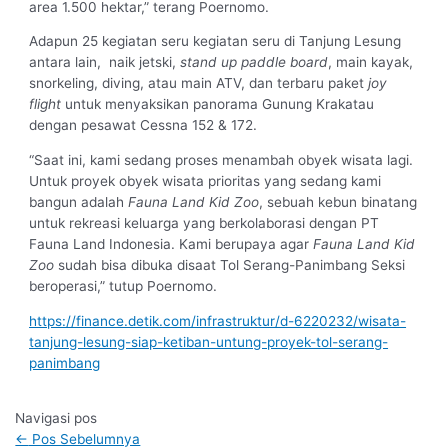
area 1.500 hektar,” terang Poernomo.
Adapun 25 kegiatan seru kegiatan seru di Tanjung Lesung
antara lain, naik jetski,
stand up paddle board
, main kayak,
snorkeling, diving, atau main ATV, dan terbaru paket
joy
flight
untuk menyaksikan panorama Gunung Krakatau
dengan pesawat Cessna 152 & 172.
“Saat ini, kami sedang proses menambah obyek wisata lagi.
Untuk proyek obyek wisata prioritas yang sedang kami
bangun adalah
Fauna Land Kid Zoo
, sebuah kebun binatang
untuk rekreasi keluarga yang berkolaborasi dengan PT
Fauna Land Indonesia. Kami berupaya agar
Fauna Land Kid
Zoo
sudah bisa dibuka disaat Tol Serang-Panimbang Seksi
beroperasi,” tutup Poernomo.
https://finance.detik.com/infrastruktur/d-6220232/wisata-
tanjung-lesung-siap-ketiban-untung-proyek-tol-serang-
panimbang
Navigasi pos
←
Pos Sebelumnya