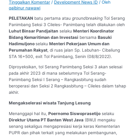
Tinggalkan Komentar
/
Development News ID
/ Oleh
qalbinur nawawi
PELETAKAN
batu pertama atau
groundbreaking
Tol Serang
Panimbang Seksi 3 Cileles- Panimbang telah dilakukan oleh
Luhut Binsar Pandjaitan
selaku
Menteri Koordinator
Bidang Kemaritiman dan Investasi
bersama
Basuki
Hadimuljono
selaku
Menteri Pekerjaan Umum dan
Perumahan Rakyat
, di ruas jalan Sp. Labuhan- Cibaliung
STA 16+500, exit Tol Panimbang, Senin (08/8/2022).
Diproyeksikan, tol Serang Panimbang Seksi 3 akan selesai
pada akhir 2023 di mana sebelumnya Tol Serang-
Panimbang Seksi I Serang – Rangkasbitung sudah
beroperasi dan Seksi 2 Rangkasbitung – Cileles dalam tahap
akhir.
Mengakselerasi wisata Tanjung Lesung
Menanggapi hal itu,
Poernomo Siswoprasetijo
selaku
Direktur Utama PT Banten West Java
(BWJ) mengaku
senang sekaligus mengapresiasi kerja keras Kementerian
PUPR dan pihak terkait yang melakukan pembangunan,