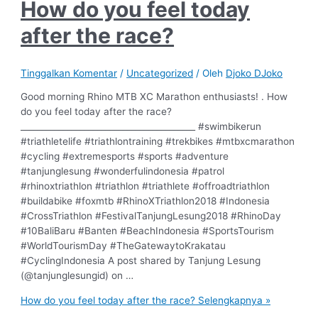
How do you feel today
after the race?
Tinggalkan Komentar
/
Uncategorized
/ Oleh
Djoko DJoko
Good morning Rhino MTB XC Marathon enthusiasts! . How
do you feel today after the race?
_________________________________________ #swimbikerun
#triathletelife #triathlontraining #trekbikes #mtbxcmarathon
#cycling #extremesports #sports #adventure
#tanjunglesung #wonderfulindonesia #patrol
#rhinoxtriathlon #triathlon #triathlete #offroadtriathlon
#buildabike #foxmtb #RhinoXTriathlon2018 #Indonesia
#CrossTriathlon #FestivalTanjungLesung2018 #RhinoDay
#10BaliBaru #Banten #BeachIndonesia #SportsTourism
#WorldTourismDay #TheGatewaytoKrakatau
#CyclingIndonesia A post shared by Tanjung Lesung
(@tanjunglesungid) on …
How do you feel today after the race?
Selengkapnya »