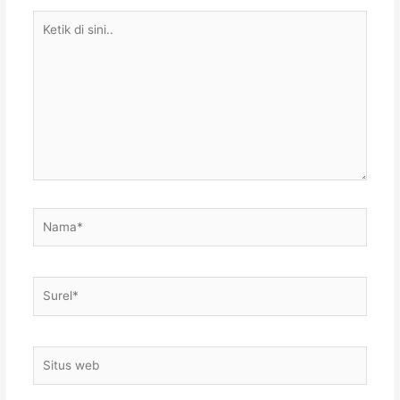
Ketik
di
sini..
Nama*
Surel*
Situs
web