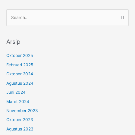
C
a
r
Arsip
i
u
Oktober 2025
n
Februari 2025
t
Oktober 2024
u
Agustus 2024
k
:
Juni 2024
Maret 2024
November 2023
Oktober 2023
Agustus 2023