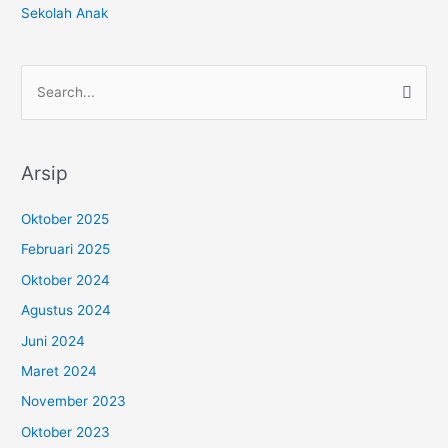
Sekolah Anak
C
a
r
Arsip
i
u
Oktober 2025
n
Februari 2025
t
Oktober 2024
u
Agustus 2024
k
:
Juni 2024
Maret 2024
November 2023
Oktober 2023