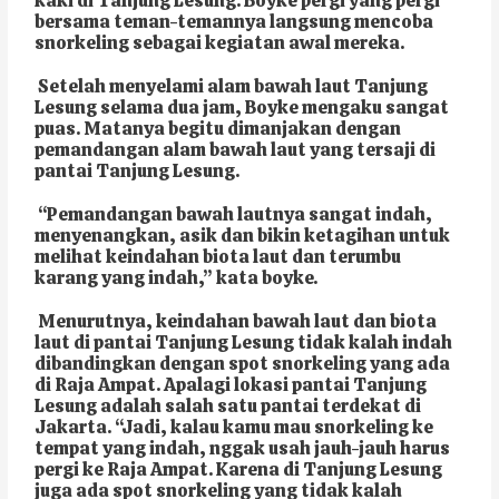
kaki di Tanjung Lesung. Boyke pergi yang pergi
bersama teman-temannya langsung mencoba
snorkeling sebagai kegiatan awal mereka.
Setelah menyelami alam bawah laut Tanjung
Lesung selama dua jam, Boyke mengaku sangat
puas. Matanya begitu dimanjakan dengan
pemandangan alam bawah laut yang tersaji di
pantai Tanjung Lesung.
“Pemandangan bawah lautnya sangat indah,
menyenangkan, asik dan bikin ketagihan untuk
melihat keindahan biota laut dan terumbu
karang yang indah,” kata boyke.
Menurutnya, keindahan bawah laut dan biota
laut di pantai Tanjung Lesung tidak kalah indah
dibandingkan dengan spot snorkeling yang ada
di Raja Ampat. Apalagi lokasi pantai Tanjung
Lesung adalah salah satu
pantai terdekat di
Jakarta. “Jadi, kalau kamu mau snorkeling ke
tempat yang indah, nggak usah jauh-jauh harus
pergi ke Raja Ampat. Karena di Tanjung Lesung
juga ada spot snorkeling yang tidak kalah