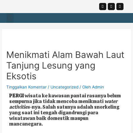
Lewati
F
I
Y
a
n
o
ke
c
s
u
Menu
konten
e
t
t
b
a
u
o
g
b
Navigasi
o
r
e
k
a
pos
-
m
f
Menikmati Alam Bawah Laut
Tanjung Lesung yang
Eksotis
Tinggalkan Komentar
/
Uncategorized
/ Oleh
Admin
PERGI
wisata ke kawasan pantai rasanya belum
sempurna jika tidak mencoba menikmati
water
activities
-nya. Salah satunya adalah snorkeling
yang saat ini tengah digandrungi para
wisatawan baik domestik maupun
mancanegara.