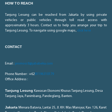
HOW TO REACH
Tanjung Lesung can be reached from Jakarta by using private
vehicles or public vehicles through toll road access with
approximately 3 hours. Contact us to help you arrange your trip to
Tanjung Lesung. To navigate using google maps,
click here
CONTACT
Email :
promosi.tl@jababeka.com
Phone Number : +62
81196310179
Office Address :
Tanjung Lesung
Kawasan Ekonomi Khusus Tanjung Lesung, Desa
Tanjung Jaya, Panimbang, Pandeglang, Banten.
Jakarta
Menara Batavia, Lantai 25, Jl. KH. Mas Mansyur, Kav. 126, Karet