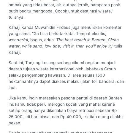
ombak yang tidak besar, air lautnya jernih, hamparan pasir
putih begitu menggoda. Cocok untuk destinasi wisata,”
tulisnya.
Kahaji Kanda Muwahidin Firdaus juga menuliskan komentar
yang sama. “Ga bisa berkata-kata. Tempat eksotis,
wonderful
, bagus, edun.
The best beach in Banten. Clean
water
,
while sand, low tide, visit it, then you’ll enjoy it
,” tulis
Kahaji.
Saat ini, Tanjung Lesung sedang dikembangkan menjadi
daerah tujuan wisata internasional oleh Jababeka Group
selaku pengembang kawasan. Di area seluas 1500
hektar,nantinya dapat diakses melalui jalan tol, bandara, dan
laut.
Jika kamu ingin merasakan pesona pantai di daerah Banten
ini, kamu tidak perlu merogoh kocek yang mahal karena
setiap orang hanya dikenakan biaya retribusi sebesar Rp
25.000,- di hari biasa, dan Rp 40.000,- setiap orang di akhir
pekan.