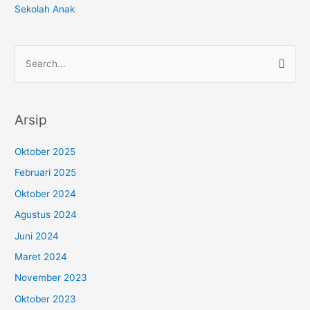
Sekolah Anak
C
a
r
Arsip
i
u
Oktober 2025
n
Februari 2025
t
Oktober 2024
u
Agustus 2024
k
:
Juni 2024
Maret 2024
November 2023
Oktober 2023